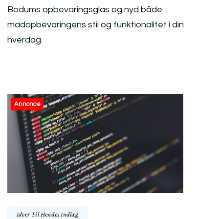
Bodums opbevaringsglas og nyd både
madopbevaringens stil og funktionalitet i din
hverdag.
Post
Annonce
Navigation
Ideer Til Hendes Indlæg