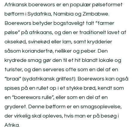
Afrikansk boerewors er en populær pølseformet
bøfform i Sydafrika, Namibia og Zimbabwe.
Boerewors betyder bogstaveligt talt “farmer
pølse” på afrikaans, og den er traditionelt lavet af
oksekød, svinekød eller lam, samt krydderier
såsom korianderfrø, nelliker og peber. Den
krydrede smag gør den til et hit blandt lokale og
turister, og den serveres ofte som en del af en
“braai” (sydafrikansk grillfest). Boerewors kan også
spises på en rullet op i et stykke brød, kendt som
en “boerewors rulle”, eller som en del af en
gryderet. Denne bøfform er en smagsoplevelse,
der virkelig skal opleves, hvis man er på besøg i
Afrika.