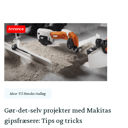
Post
Annonce
Navigation
Ideer Til Hendes Indlæg
Gør-det-selv projekter med Makitas
gipsfræsere: Tips og tricks