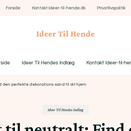
Forside
Kontakt Ideer-til-hende.dk
Privatlivspolitik
Ideer Til Hende
rside
Ideer Til Hendes Indlæg
Kontakt Ideer-til-he
ind den perfekte dekorations sand til dit hjem
Ideer Til Hendes Indlæg
t til neutralt: Find