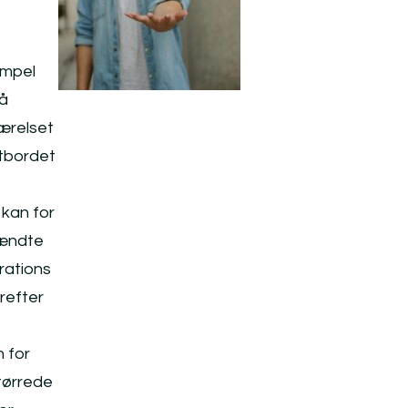
empel
på
værelset
atbordet
 kan for
tændte
rations
refter
n for
tørrede