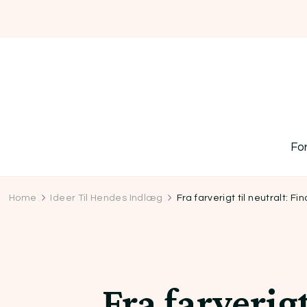
Fo
Home
Ideer Til Hendes Indlæg
Fra farverigt til neutralt: F
Fra farverig