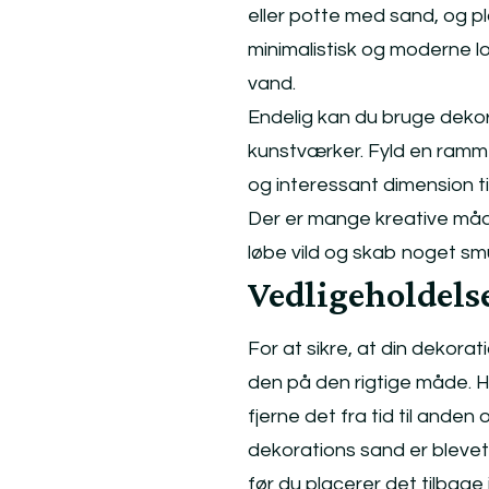
eller potte med sand, og pla
minimalistisk og moderne 
vand.
Endelig kan du bruge dekora
kunstværker. Fyld en ramme 
og interessant dimension til
Der er mange kreative måde
løbe vild og skab noget smu
Vedligeholdels
For at sikre, at din dekorat
den på den rigtige måde. Hv
fjerne det fra tid til anden
dekorations sand er blevet 
før du placerer det tilbage i