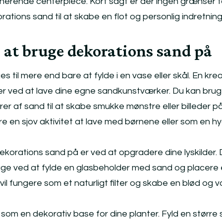
nerende centerpiece. Kort sagt er der ingen grænser f
tions sand til at skabe en flot og personlig indretning 
 at bruge dekorations sand på
 til mere end bare at fylde i en vase eller skål. En krea
r ved at lave dine egne sandkunstværker. Du kan bru
urer af sand til at skabe smukke mønstre eller billeder p
e en sjov aktivitet at lave med børnene eller som en h
orations sand på er ved at opgradere dine lyskilder.
age ved at fylde en glasbeholder med sand og placere 
 vil fungere som et naturligt filter og skabe en blød og 
om en dekorativ base for dine planter. Fyld en større 