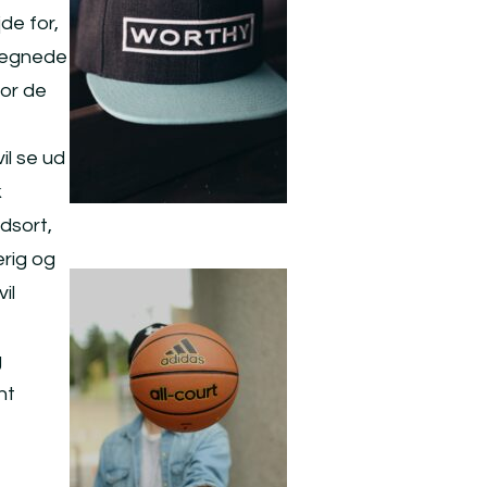
de for,
elegnede
vor de
il se ud
k
dsort,
erig og
il
g
nt