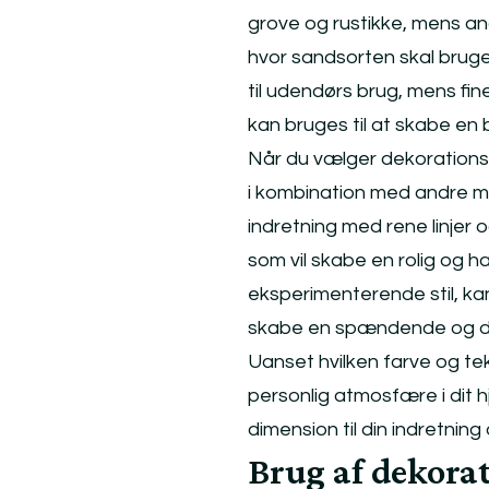
grove og rustikke, mens and
hvor sandsorten skal brug
til udendørs brug, mens fin
kan bruges til at skabe en 
Når du vælger dekorations 
i kombination med andre mat
indretning med rene linjer 
som vil skabe en rolig og 
eksperimenterende stil, ka
skabe en spændende og d
Uanset hvilken farve og te
personlig atmosfære i dit h
dimension til din indretni
Brug af dekorat