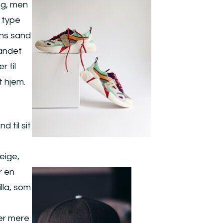
ng, men
 type
ons sand
sandet
 til
t hjem.
 til sit
eige,
r en
illa, som
 er mere