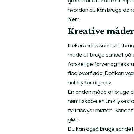
grene for at skabe et impo
hvordan du kan bruge dekora
hjem.
Kreative måder
Dekorations sand kan bruges
måde at bruge sandet på e
forskellige farver og tekst
flad overflade. Det kan vær
hobby for dig selv.
En anden måde at bruge dek
nemt skabe en unik lysest
fyrfadslys i midten. Sandet
glød.
Du kan også bruge sandet s