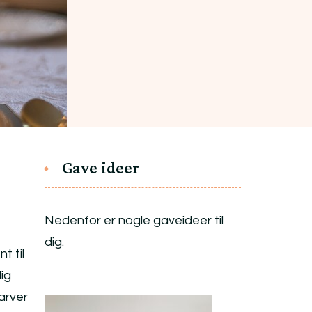
Gave ideer
Nedenfor er nogle gaveideer til
dig.
t til
ig
farver