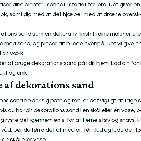
cer dine planter i sandet i stedet for jord. Det giver en
look, samtidig med at det hjælper med at dræne overs
tions sand som en dekorativ finish til dine malerier ell
med sand, og placer dit billede ovenpå. Det vil give en
 dit værk.
r at bruge dekorations sand på i dit hjem. Lad din fan
kt og unikt!
e af dekorations sand
ions sand holder sig pæn og ren, er det vigtigt at tage s
is du har dit dekorations sand i en skål eller en vase, b
 og ryste det igennem en si for at fjerne støv og snavs. H
våd, bør du tørre det af med en tør klud og lade det tør
 sin skål eller vase.