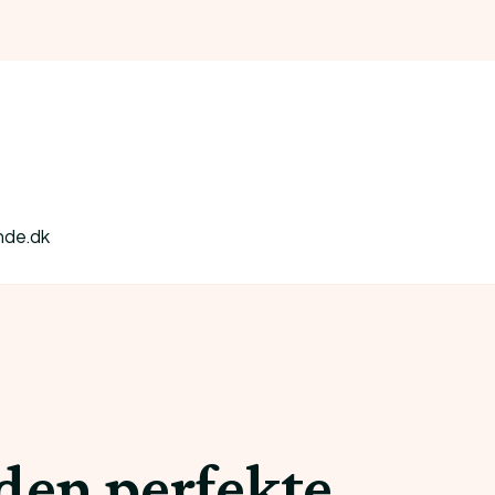
nde.dk
 den perfekte