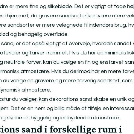
re er mere fine og silkebløde. Det er vigtigt at tage høj
es i hjemmet, da grovere sandsorter kan være mere v
ere sandsorter er mere velegnede til indendørs brug, h
blød og behagelig overflade.
sand, er det også vigtigt at overveje, hvordan sandet v
erialer og farver i rummet. Hvis du har en minimalistis
og neutrale farver, kan du vælge en fin og ensfarvet san
harmonisk atmosfære. Hvis du derimod har en mere farv
n du vælge en grovere og mere farverig sandsort, som v
ynamisk atmosfære.
kstur du vælger, kan dekorations sand skabe en unik o
jem. Det er en nem og billig måde at tilføje en interessa
ng og skabe en hyggelig og indbydende atmosfære.
ions sand i forskellige rum i