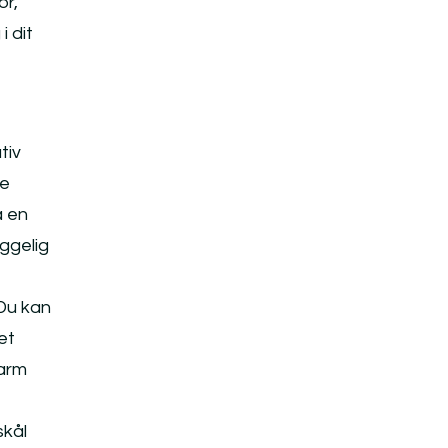
or,
i dit
tiv
ge
å en
yggelig
 Du kan
et
varm
skål