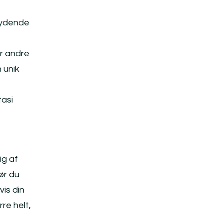
kydende
er andre
 unik
tasi
ig af
ør du
vis din
re helt,