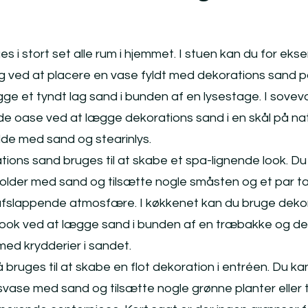
 i stort set alle rum i hjemmet. I stuen kan du for eks
g ved at placere en vase fyldt med dekorations sand 
gge et tyndt lag sand i bunden af en lysestage. I sove
de oase ved at lægge dekorations sand i en skål på n
lde med sand og stearinlys.
ions sand bruges til at skabe et spa-lignende look. Du
older med sand og tilsætte nogle småsten og et par 
n afslappende atmosfære. I køkkenet kan du bruge deko
kt look ved at lægge sand i bunden af en træbakke og de
med krydderier i sandet.
ruges til at skabe en flot dekoration i entréen. Du ka
svase med sand og tilsætte nogle grønne planter eller 