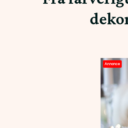
dekor
Annonce