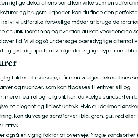
den rigtige dekorations sand kan virke som en udfordri
teksturer og brugsmuligheder, kan du finde den perfekte
rtikel vil vi udforske forskellige måder at bruge dekorati
kabe en unik indretning og hvordan du kan vedligeholde 
over tid. Vi vil også undersøge bæredygtige alternativer
 og give dig tips til at vælge den rigtige type sand til di
urer
igtig faktor at overveje, når man vælger dekorations sand
farver og nuancer, som kan tilpasses til enhver stil og
n mere neutral og rolig stil, kan du vælge sandsorter i b
l give et elegant og tidløst udtryk. Hvis du derimod ønske
tning, kan du vælge sandfarver i blå, grøn, gul, rød eller l
t udtryk.
er også en vigtig faktor at overveje. Nogle sandsorter