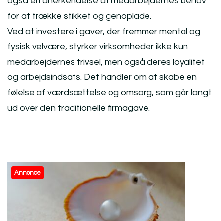
også en anerkendelse af medarbejdernes behov
for at trække stikket og genoplade.
Ved at investere i gaver, der fremmer mental og
fysisk velvære, styrker virksomheder ikke kun
medarbejdernes trivsel, men også deres loyalitet
og arbejdsindsats. Det handler om at skabe en
følelse af værdsættelse og omsorg, som går langt
ud over den traditionelle firmagave.
Post
Annonce
Navigation