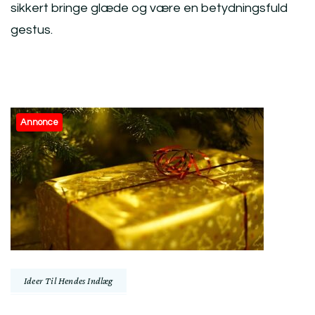
sikkert bringe glæde og være en betydningsfuld
gestus.
Post
Annonce
Navigation
Ideer Til Hendes Indlæg