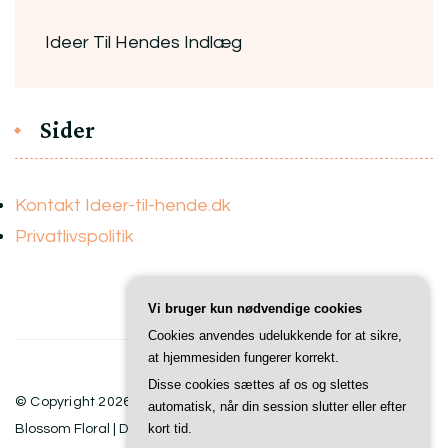
Ideer Til Hendes Indlæg
Sider
Kontakt Ideer-til-hende.dk
Privatlivspolitik
Vi bruger kun nødvendige cookies
Cookies anvendes udelukkende for at sikre,
at hjemmesiden fungerer korrekt.
Disse cookies sættes af os og slettes
© Copyright 2026
Ideer Til Hende
. All Rights Reserved.
automatisk, når din session slutter eller efter
kort tid.
Blossom Floral | Developed By
Blossom Themes
. Powered by