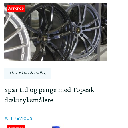
Post
Annonce
Navigation
Ideer Til Hendes Indlæg
Spar tid og penge med Topeak
dæktryksmålere
PREVIOUS