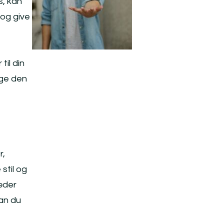
s, kan
 og give
til din
nge den
r,
stil og
læder
kan du