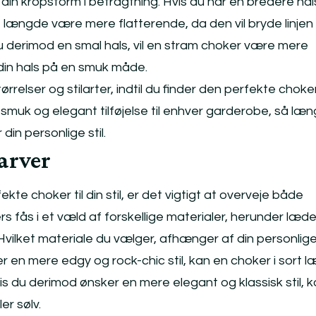
 din kropsform i betragtning. Hvis du har en bredere hal
ængde være mere flatterende, da den vil bryde linjen
u derimod en smal hals, vil en stram choker være mere
in hals på en smuk måde.
rrelser og stilarter, indtil du finder den perfekte choker 
 smuk og elegant tilføjelse til enhver garderobe, så læ
in personlige stil.
arver
te choker til din stil, er det vigtigt at overveje både
rs fås i et væld af forskellige materialer, herunder læde
. Hvilket materiale du vælger, afhænger af din personlige 
 en mere edgy og rock-chic stil, kan en choker i sort 
s du derimod ønsker en mere elegant og klassisk stil, 
er sølv.