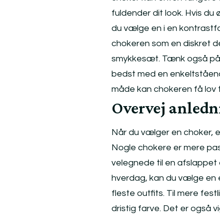
fuldender dit look. Hvis du 
du vælge en i en kontrastfa
chokeren som en diskret de
smykkesæt. Tænk også på, h
bedst med en enkeltstående 
måde kan chokeren få lov til
Overvej anled
Når du vælger en choker, er
Nogle chokere er mere pas
velegnede til en afslappet 
hverdag, kan du vælge en en
fleste outfits. Til mere fes
dristig farve. Det er også v