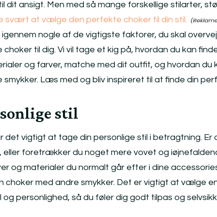
dit ansigt. Men med så mange forskellige stilarter, stø
 svært at vælge den perfekte choker til din stil.
ig igennem nogle af de vigtigste faktorer, du skal overvej
hoker til dig. Vi vil tage et kig på, hvordan du kan find
rialer og farver, matche med dit outfit, og hvordan du 
mykker. Læs med og bliv inspireret til at finde din per
sonlige stil
et vigtigt at tage din personlige stil i betragtning. Er d
, eller foretrækker du noget mere vovet og iøjnefalde
er og materialer du normalt går efter i dine accessorie
n choker med andre smykker. Det er vigtigt at vælge e
il og personlighed, så du føler dig godt tilpas og selvsikk