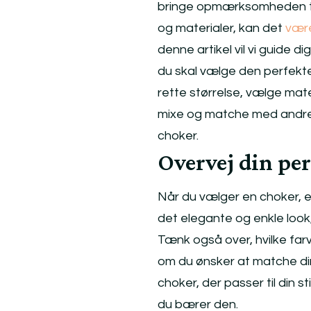
bringe opmærksomheden til 
og materialer, kan det
være
denne artikel vil vi guide d
du skal vælge den perfekte c
rette størrelse, vælge mate
mixe og matche med andre s
choker.
Overvej din per
Når du vælger en choker, er d
det elegante og enkle look
Tænk også over, hvilke farv
om du ønsker at matche di
choker, der passer til din st
du bærer den.