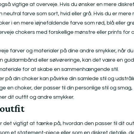
gså vigtige at overveje. Hvis du ønsker en mere diskret 
 neutral farve som sort, hvid eller grå. Hvis du er mere 
oker i en mere iøjnefaldende farve som rød, blå eller gr
eje chokers med forskellige mønstre eller prints for at
rveje farver og materialer på dine andre smykker, når d
en guldarmbånd eller sølvøreringe, kan det være en god
ateriale for at skabe en sammenhængende stil.
er på din choker kan påvirke din samlede stil og udstråli
ge en choker, der passer til din personlige stil og smag,
r dit outfit og andre smykker.
outfit
 det vigtigt at tænke på, hvordan den passer til dit outf
om et statement-piece eller som en diskret detalje, d