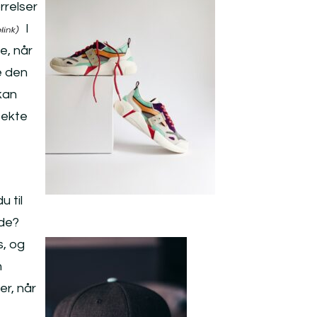
rrelser
I
e, når
e den
kan
fekte
u til
nde?
s, og
n
er, når