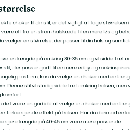
størrelse
te choker til din stil, er det vigtigt at tage størrelsen i
 være alt fra en stram halskæde til en mere løs og beh
du vælger en størrelse, der passer til din hals og samtid
 have en længde på omkring 30-35 cm og vil sidde tæt o
stil, der passer godt til en mere edgy og rock-inspireret
hagelig pasform, kan du vælge en choker med en læn
 Denne stil vil stadig sidde tæt omkring halsen, men vi
 komfort.
 kan det være en god idé at vælge en choker med en læ
e en forlængende effekt på halsen. Har du derimod en 
n længere længde på 40-45 cm være mere passende.