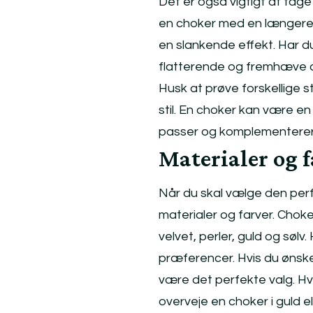
Det er også vigtigt at tage
en choker med en længere l
en slankende effekt. Har d
flatterende og fremhæve d
Husk at prøve forskellige stø
stil. En choker kan være en
passer og komplementerer d
Materialer og f
Når du skal vælge den perfek
materialer og farver. Choke
velvet, perler, guld og sølv
præferencer. Hvis du ønsker
være det perfekte valg. Hvi
overveje en choker i guld ell