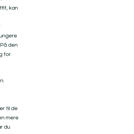
fit, kan
t
fungere
. På den
 for.
n.
r til de
 en mere
år du