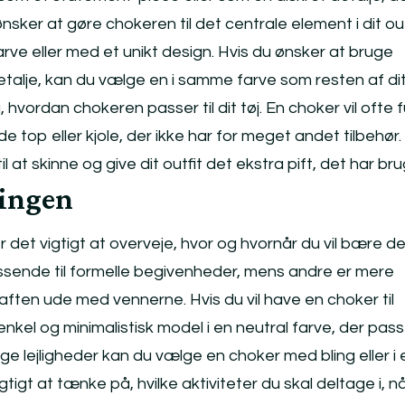
ønsker at gøre chokeren til det centrale element i dit out
rve eller med et unikt design. Hvis du ønsker at bruge
talje, kan du vælge en i samme farve som resten af di
vordan chokeren passer til dit tøj. En choker vil ofte 
top eller kjole, der ikke har for meget andet tilbehør
 at skinne og give dit outfit det ekstra pift, det har brug
ningen
 det vigtigt at overveje, hvor og hvornår du vil bære de
sende til formelle begivenheder, mens andre er mere
aften ude med vennerne. Hvis du vil have en choker til
kel og minimalistisk model i en neutral farve, der passe
tlige lejligheder kan du vælge en choker med bling eller i
igtigt at tænke på, hvilke aktiviteter du skal deltage i, n