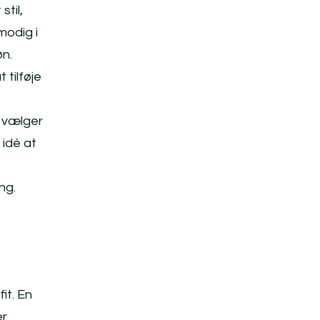
stil,
modig i
øn.
 tilføje
u vælger
 idé at
ng.
it. En
er