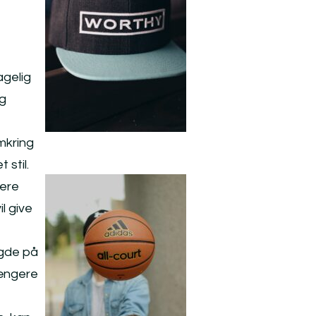
agelig
ig
mkring
 stil.
gere
l give
ngde på
længere