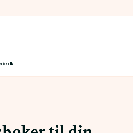
nde.dk
hoker til din