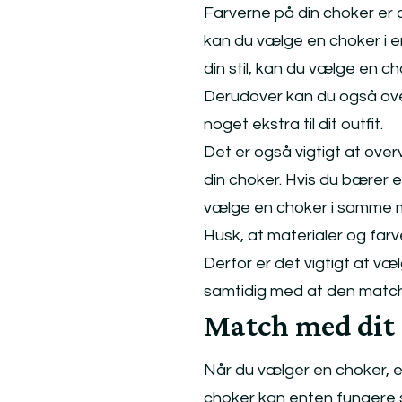
Farverne på din choker er o
kan du vælge en choker i en
din stil, kan du vælge en ch
Derudover kan du også overv
noget ekstra til dit outfit.
Det er også vigtigt at ove
din choker. Hvis du bærer 
vælge en choker i samme m
Husk, at materialer og farv
Derfor er det vigtigt at væl
samtidig med at den matche
Match med dit 
Når du vælger en choker, er
choker kan enten fungere s