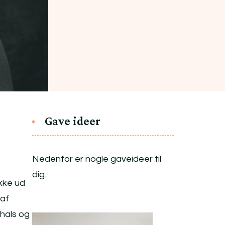
Gave ideer
Nedenfor er nogle gaveideer til
dig.
kke ud
 af
 hals og