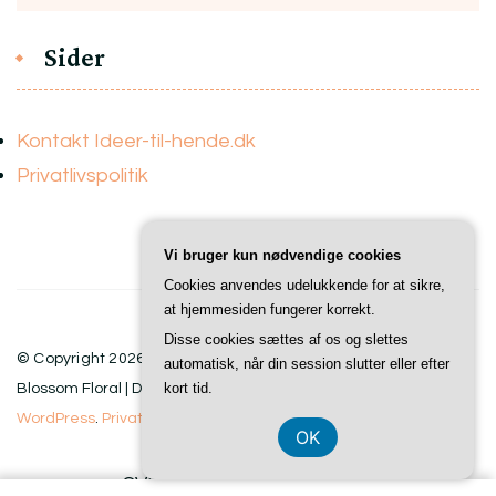
Sider
Kontakt Ideer-til-hende.dk
Privatlivspolitik
Vi bruger kun nødvendige cookies
Cookies anvendes udelukkende for at sikre,
at hjemmesiden fungerer korrekt.
Disse cookies sættes af os og slettes
© Copyright 2026
Ideer Til Hende
. All Rights Reserved.
automatisk, når din session slutter eller efter
kort tid.
Blossom Floral | Developed By
Blossom Themes
. Powered by
WordPress
.
Privatlivspolitik
OK
CVR-Nummer DK-37407739