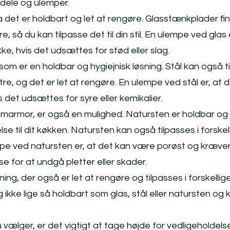
rdele og ulemper.
 det er holdbart og let at rengøre. Glasstænkplader fin
e, så du kan tilpasse det til din stil. En ulempe ved glas
ke, hvis det udsættes for stød eller slag.
som er en holdbar og hygiejnisk løsning. Stål kan også t
tre, og det er let at rengøre. En ulempe ved stål er, at 
vis det udsættes for syre eller kemikalier.
 marmor, er også en mulighed. Natursten er holdbar og t
else til dit køkken. Natursten kan også tilpasses i forskel
pe ved natursten er, at det kan være porøst og kræve
 for at undgå pletter eller skader.
ning, der også er let at rengøre og tilpasses i forskellig
ikke lige så holdbart som glas, stål eller natursten og k
 vælger, er det vigtigt at tage højde for vedligeholdels