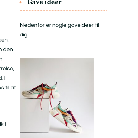
Gave ideer
Nedenfor er nogle gaveideer til
dig.
ken.
n den
en
relse,
. I
 til at
k i