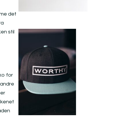
mme det
ra
en stil
ko for
 andre
mer
kkenet
laden