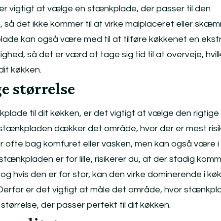
t er vigtigt at vælge en stænkplade, der passer til den
, så det ikke kommer til at virke malplaceret eller skæ
ade kan også være med til at tilføre køkkenet en ekst
ghed, så det er værd at tage sig tid til at overveje, hvilk
dit køkken.
e størrelse
lade til dit køkken, er det vigtigt at vælge den rigtige
at stænkpladen dækker det område, hvor der er mest risi
er ofte bag komfuret eller vasken, men kan også være i
tænkpladen er for lille, risikerer du, at der stadig kom
g hvis den er for stor, kan den virke dominerende i kø
erfor er det vigtigt at måle det område, hvor stænkp
tørrelse, der passer perfekt til dit køkken.