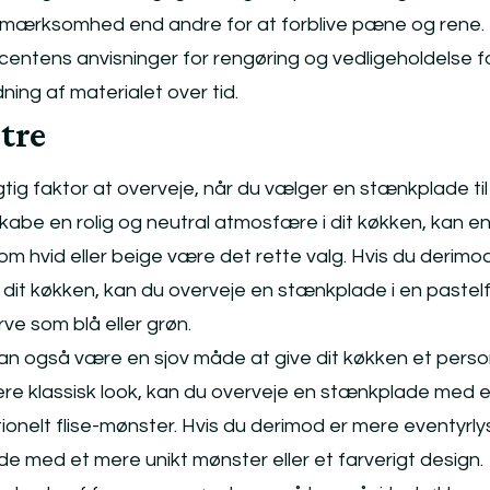
mærksomhed end andre for at forblive pæne og rene. 
centens anvisninger for rengøring og vedligeholdelse f
ing af materialet over tid.
tre
tig faktor at overveje, når du vælger en stænkplade til 
kabe en rolig og neutral atmosfære i dit køkken, kan e
om hvid eller beige være det rette valg. Hvis du derimo
 til dit køkken, kan du overveje en stænkplade i en pastel
rve som blå eller grøn.
n også være en sjov måde at give dit køkken et person
ere klassisk look, kan du overveje en stænkplade med 
itionelt flise-mønster. Hvis du derimod er mere eventyrly
 med et mere unikt mønster eller et farverigt design.