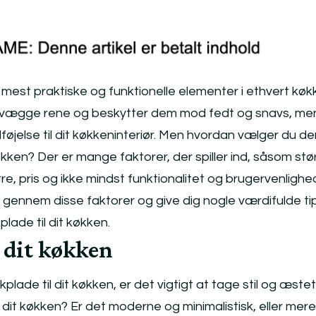
mest praktiske og funktionelle elementer i ethvert køk
e vægge rene og beskytter dem mod fedt og snavs, me
lføjelse til dit køkkeninteriør. Men hvordan vælger du d
økken? Der er mange faktorer, der spiller ind, såsom stør
re, pris og ikke mindst funktionalitet og brugervenlighed
ig gennem disse faktorer og give dig nogle værdifulde tips
ade til dit køkken.
i dit køkken
ade til dit køkken, er det vigtigt at tage stil og æsteti
r dit køkken? Er det moderne og minimalistisk, eller mere