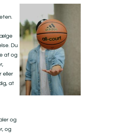
eten.
vælge
lse. Du
e af og
r,
 eller
ig, at
aler og
r, og