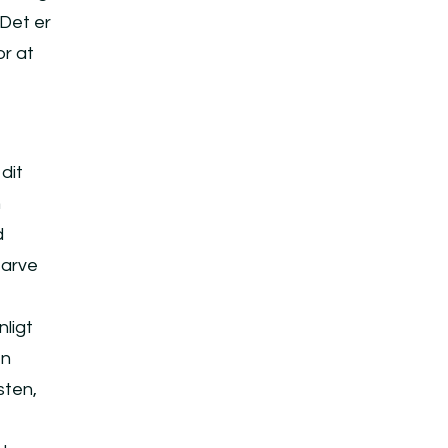
Det er
or at
dit
n
d
farve
ligt
en
sten,