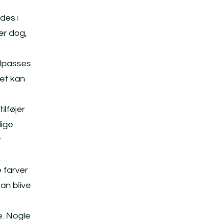
des i
 er dog,
ilpasses
det kan
ilføjer
lige
r
e farver
an blive
e. Nogle