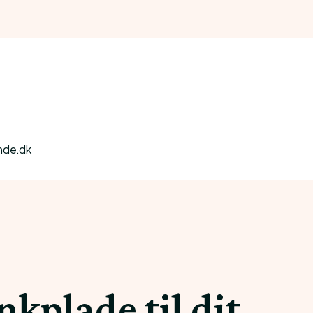
nde.dk
kplade til dit