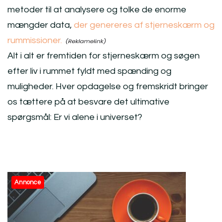
metoder til at analysere og tolke de enorme
mængder data,
der genereres af stjerneskærm og
rummissioner.
Alt i alt er fremtiden for stjerneskærm og søgen
efter liv i rummet fyldt med spænding og
muligheder. Hver opdagelse og fremskridt bringer
os tættere på at besvare det ultimative
spørgsmål: Er vi alene i universet?
Post
Annonce
Navigation