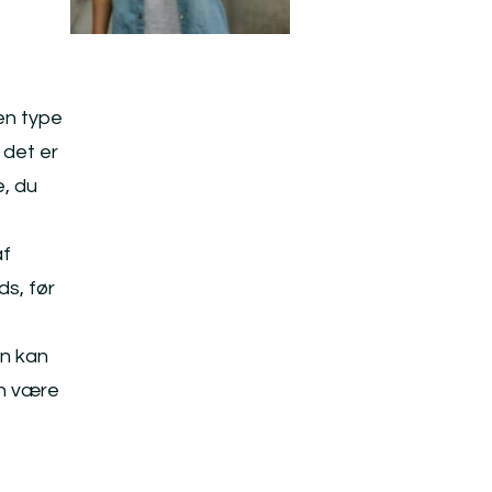
en type
 det er
e, du
af
ds, før
rn kan
an være