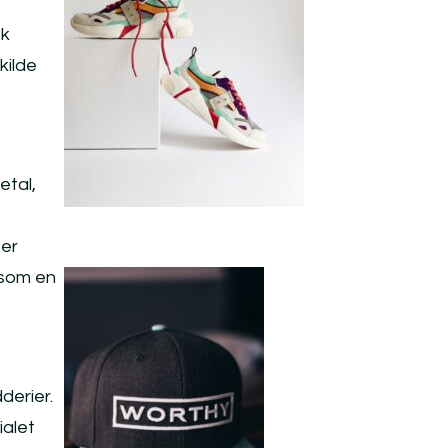
sk
kilde
etal,
 er
 som en
derier.
ialet