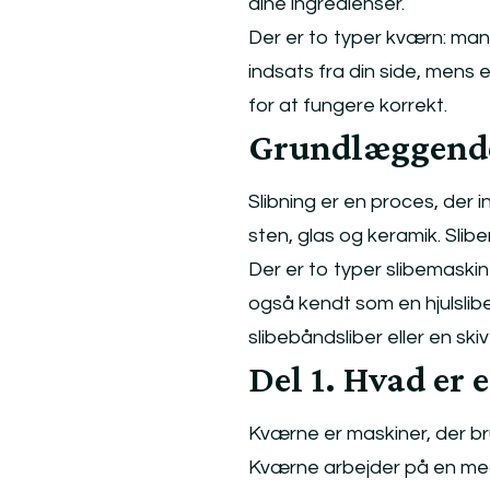
dine ingredienser.
Der er to typer kværn: manu
indsats fra din side, mens 
for at fungere korrekt.
Grundlæggende
Slibning er en proces, der
sten, glas og keramik. Slib
Der er to typer slibemaski
også kendt som en hjulslib
slibebåndsliber eller en skiv
Del 1. Hvad er 
Kværne er maskiner, der bru
Kværne arbejder på en meg