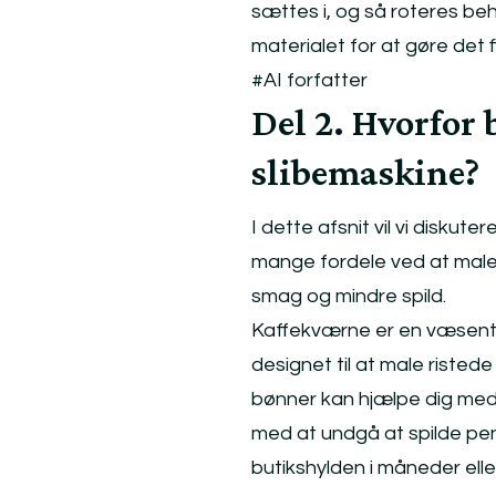
sættes i, og så roteres be
materialet for at gøre det f
#AI forfatter
Del 2. Hvorfor 
slibemaskine?
I dette afsnit vil vi diskut
mange fordele ved at male 
smag og mindre spild.
Kaffekværne er en væsentl
designet til at male ristede
bønner kan hjælpe dig med 
med at undgå at spilde pe
butikshylden i måneder eller