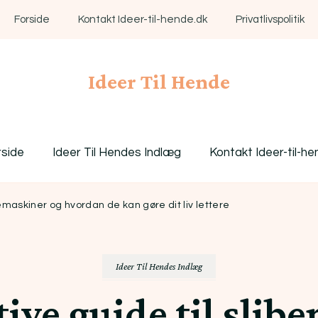
Forside
Kontakt Ideer-til-hende.dk
Privatlivspolitik
Ideer Til Hende
rside
Ideer Til Hendes Indlæg
Kontakt Ideer-til-he
bemaskiner og hvordan de kan gøre dit liv lettere
Ideer Til Hendes Indlæg
ive guide til slib