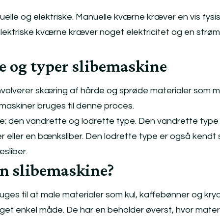
elle og elektriske. Manuelle kværne kræver en vis fysi
elektriske kværne kræver noget elektricitet og en strøm
 og typer slibemaskine
 involverer skæring af hårde og sprøde materialer som m
emaskiner bruges til denne proces.
ne: den vandrette og lodrette type. Den vandrette type
er eller en bænksliber. Den lodrette type er også kendt
esliber.
en slibemaskine?
ges til at male materialer som kul, kaffebønner og kryd
et enkel måde. De har en beholder øverst, hvor mater