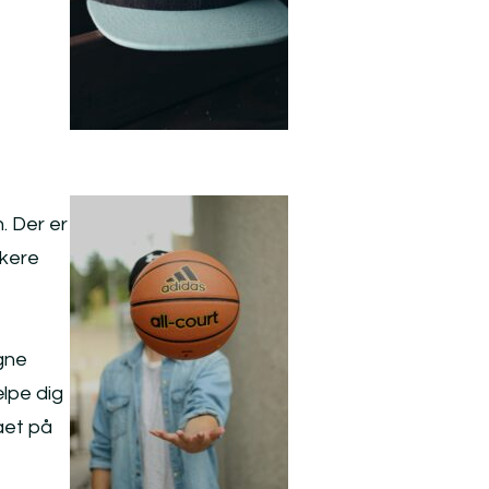
. Der er
skere
egne
ælpe dig
ået på