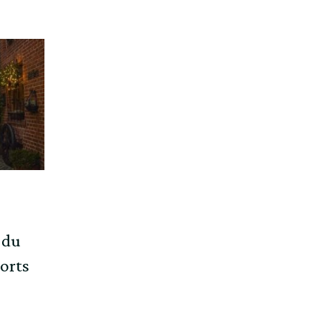
 du
horts