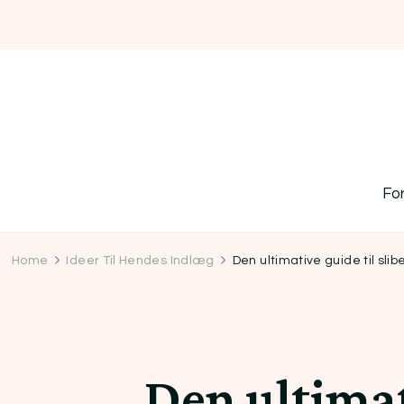
Fo
Home
Ideer Til Hendes Indlæg
Den ultimative guide til sli
Den ultimat