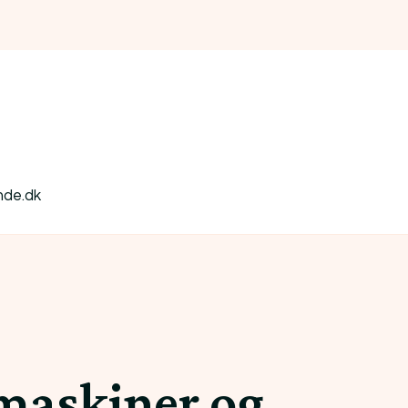
nde.dk
emaskiner og