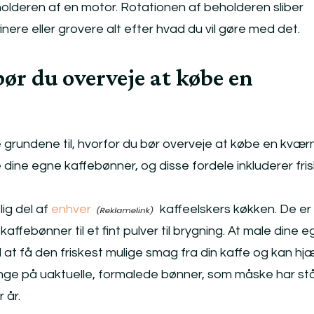
holderen af en motor. Rotationen af beholderen sliber
inere eller grovere alt efter hvad du vil gøre med det.
bør du overveje at købe en
ere grundene til, hvorfor du bør overveje at købe en kværn
dine egne kaffebønner, og disse fordele inkluderer fri
ig del af
enhver
kaffeelskers køkken. De er
 kaffebønner til et fint pulver til brygning. At male dine 
at få den friskest mulige smag fra din kaffe og kan hj
nge på uaktuelle, formalede bønner, som måske har st
 år.