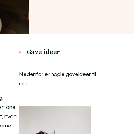
Gave ideer
Nedenfor er nogle gaveideer til
dig.
.
g.
gen one
f, hvad
værne