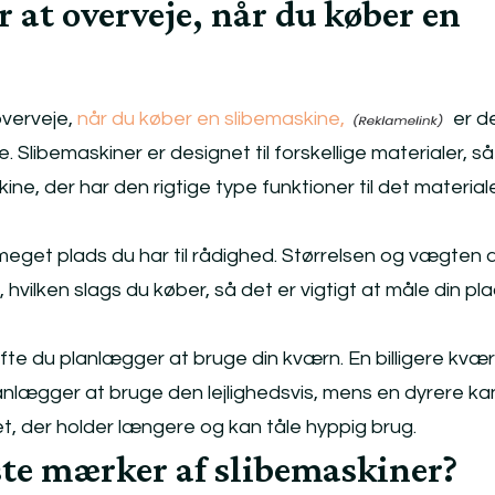
er at overveje, når du køber en
overveje,
når du køber en slibemaskine,
er d
e. Slibemaskiner er designet til forskellige materialer, så
ine, der har den rigtige type funktioner til det material
meget plads du har til rådighed. Størrelsen og vægten 
hvilken slags du køber, så det er vigtigt at måle din pla
ofte du planlægger at bruge din kværn. En billigere kvæ
anlægger at bruge den lejlighedsvis, mens en dyrere k
et, der holder længere og kan tåle hyppig brug.
ste mærker af slibemaskiner?