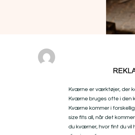
Kværne er værktøjer, der k
Kværne bruges ofte i den k
Kværne kommer i forskellige
size fits all, når det komm
du kværner, hvor fint du vi