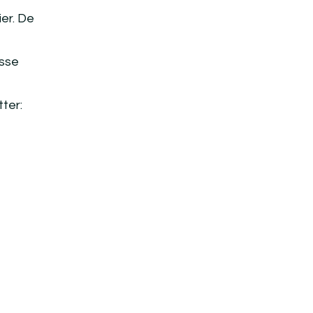
er. De
isse
tter: