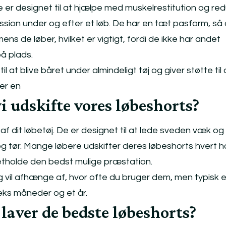
 er designet til at hjælpe med muskelrestitution og re
ion under og efter et løb. De har en tæt pasform, så 
mens de løber, hvilket er vigtigt, fordi de ikke har andet
på plads.
il at blive båret under almindeligt tøj og giver støtte til 
er en
vi udskifte vores løbeshorts?
 af dit løbetøj. De er designet til at lede sveden væk o
og tør. Mange løbere udskifter deres løbeshorts hvert h
retholde den bedst mulige præstation.
 vil afhænge af, hvor ofte du bruger dem, men typisk e
eks måneder og et år.
laver de bedste løbeshorts?