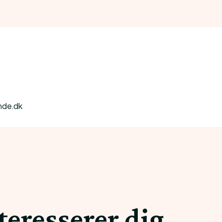
nde.dk
teresserer dig