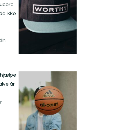
ducere
de ikke
din
g hjælpe
alve år
r