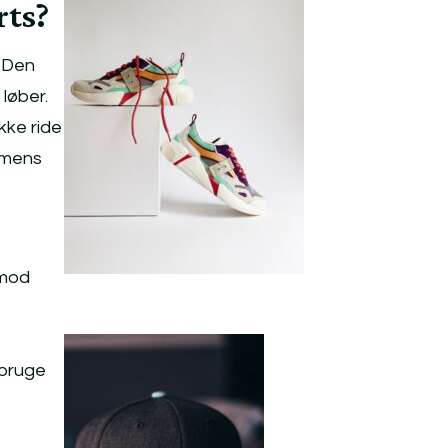
rts?
. Den
løber.
kke ride
 mens
 mod
 bruge