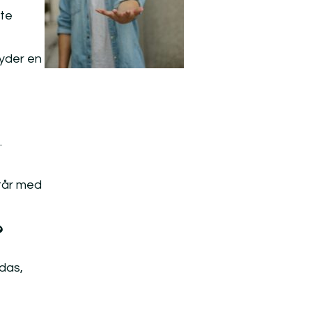
ste
byder en
.
står med
?
das,