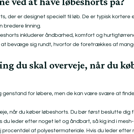
ne ved at have løbeshorts på?
, der er designet specielt til løb. De er typisk kortere
n bredere linning.
eshorts inkluderer åndbarhed, komfort og hurtigtørren
e at bevæge sig rundt, hvorfor de foretrækkes af man
ing du skal overveje, når du kø
ig genstand for løbere, men de kan være svære at find
je, når du køber løbeshorts. Du bør først beslutte dig f
is du leder efter noget let og åndbart, så kig ind i mes
j procentdel af polyestermateriale. Hvis du leder efter