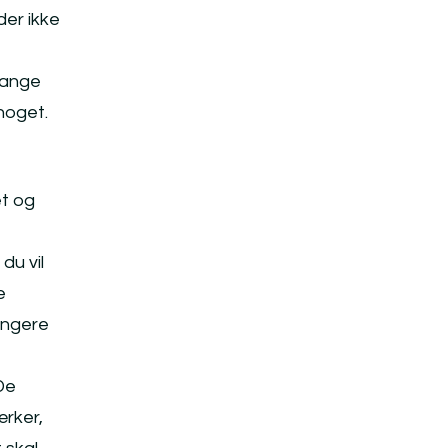
der ikke
mange
 noget.
et og
du vil
e
ængere
 De
ærker,