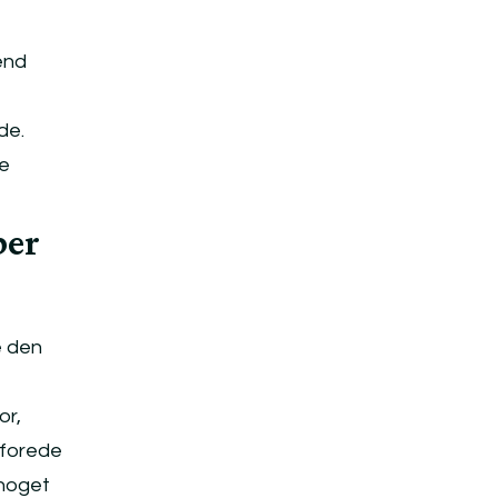
 end
de.
ge
ber
e den
or,
h-forede
 noget