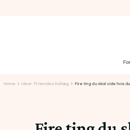
Fo
Home
Ideer Til Hendes Indlæg
Fire ting du skal vide hvis d
Fire ting du 